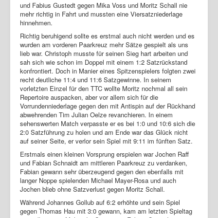
und Fabius Gustedt gegen Mika Voss und Moritz Schall nie
mehr richtig in Fahrt und mussten eine Viersatzniederlage
hinnehmen.
Richtig beruhigend sollte es erstmal auch nicht werden und es
wurden am vorderen Paarkreuz mehr Sätze gespielt als uns
lieb war. Christoph musste für seinen Sieg hart arbeiten und
sah sich wie schon im Doppel mit einem 1:2 Satzrückstand
konfrontiert. Doch in Manier eines Spitzenspielers folgten zwei
recht deutliche 11:4 und 11:6 Satzgewinne. In seinem
vorletzten Einzel für den TTC wollte Moritz nochmal all sein
Repertoire auspacken, aber vor allem sich für die
Vorrundenniederlage gegen den mit Antispin auf der Rückhand
abwehrenden Tim Julian Oelze revanchieren. In einem
sehenswerten Match verpasste er es bei 1:0 und 10:6 sich die
2:0 Satzführung zu holen und am Ende war das Glück nicht
auf seiner Seite, er verlor sein Spiel mit 9:11 im fünften Satz.
Erstmals einen kleinen Vorsprung erspielen war Jochen Raff
und Fabian Schnaidt am mittleren Paarkreuz zu verdanken,
Fabian gewann sehr überzeugend gegen den ebenfalls mit
langer Noppe spielenden Michael Mayer-Rosa und auch
Jochen blieb ohne Satzverlust gegen Moritz Schall.
Während Johannes Gollub auf 6:2 erhöhte und sein Spiel
gegen Thomas Hau mit 3:0 gewann, kam am letzten Spieltag