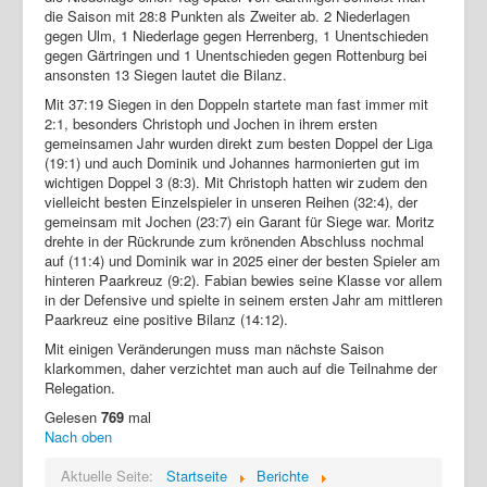
die Saison mit 28:8 Punkten als Zweiter ab. 2 Niederlagen
gegen Ulm, 1 Niederlage gegen Herrenberg, 1 Unentschieden
gegen Gärtringen und 1 Unentschieden gegen Rottenburg bei
ansonsten 13 Siegen lautet die Bilanz.
Mit 37:19 Siegen in den Doppeln startete man fast immer mit
2:1, besonders Christoph und Jochen in ihrem ersten
gemeinsamen Jahr wurden direkt zum besten Doppel der Liga
(19:1) und auch Dominik und Johannes harmonierten gut im
wichtigen Doppel 3 (8:3). Mit Christoph hatten wir zudem den
vielleicht besten Einzelspieler in unseren Reihen (32:4), der
gemeinsam mit Jochen (23:7) ein Garant für Siege war. Moritz
drehte in der Rückrunde zum krönenden Abschluss nochmal
auf (11:4) und Dominik war in 2025 einer der besten Spieler am
hinteren Paarkreuz (9:2). Fabian bewies seine Klasse vor allem
in der Defensive und spielte in seinem ersten Jahr am mittleren
Paarkreuz eine positive Bilanz (14:12).
Mit einigen Veränderungen muss man nächste Saison
klarkommen, daher verzichtet man auch auf die Teilnahme der
Relegation.
Gelesen
769
mal
Nach oben
Aktuelle Seite:
Startseite
Berichte