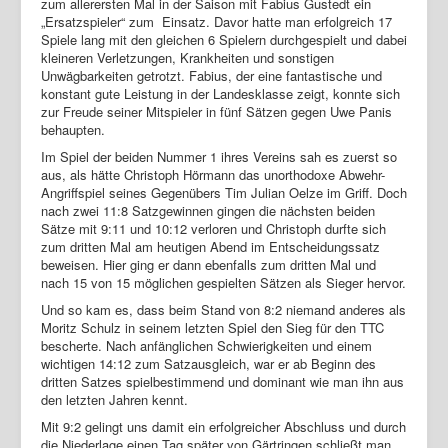
zum allerersten Mal in der Saison mit Fabius Gustedt ein
„Ersatzspieler“ zum Einsatz. Davor hatte man erfolgreich 17
Spiele lang mit den gleichen 6 Spielern durchgespielt und dabei
kleineren Verletzungen, Krankheiten und sonstigen
Unwägbarkeiten getrotzt. Fabius, der eine fantastische und
konstant gute Leistung in der Landesklasse zeigt, konnte sich
zur Freude seiner Mitspieler in fünf Sätzen gegen Uwe Panis
behaupten.
Im Spiel der beiden Nummer 1 ihres Vereins sah es zuerst so
aus, als hätte Christoph Hörmann das unorthodoxe Abwehr-
Angriffspiel seines Gegenübers Tim Julian Oelze im Griff. Doch
nach zwei 11:8 Satzgewinnen gingen die nächsten beiden
Sätze mit 9:11 und 10:12 verloren und Christoph durfte sich
zum dritten Mal am heutigen Abend im Entscheidungssatz
beweisen. Hier ging er dann ebenfalls zum dritten Mal und
nach 15 von 15 möglichen gespielten Sätzen als Sieger hervor.
Und so kam es, dass beim Stand von 8:2 niemand anderes als
Moritz Schulz in seinem letzten Spiel den Sieg für den TTC
bescherte. Nach anfänglichen Schwierigkeiten und einem
wichtigen 14:12 zum Satzausgleich, war er ab Beginn des
dritten Satzes spielbestimmend und dominant wie man ihn aus
den letzten Jahren kennt.
Mit 9:2 gelingt uns damit ein erfolgreicher Abschluss und durch
die Niederlage einen Tag später von Gärtringen schließt man