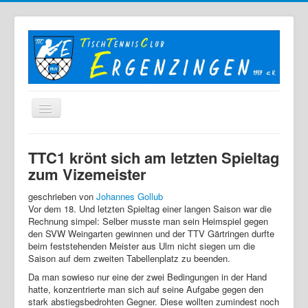
Home
TTC1 krönt sich am letzten Spieltag
Der TTC
zum Vizemeister
Mannschaften
geschrieben von
Johannes Gollub
Vor dem 18. Und letzten Spieltag einer langen Saison war die
Berichte
Rechnung simpel: Selber musste man sein Heimspiel gegen
den SVW Weingarten gewinnen und der TTV Gärtringen durfte
Bilder
beim feststehenden Meister aus Ulm nicht siegen um die
Saison auf dem zweiten Tabellenplatz zu beenden.
Links
Da man sowieso nur eine der zwei Bedingungen in der Hand
Sonstiges
hatte, konzentrierte man sich auf seine Aufgabe gegen den
stark abstiegsbedrohten Gegner. Diese wollten zumindest noch
Archiv