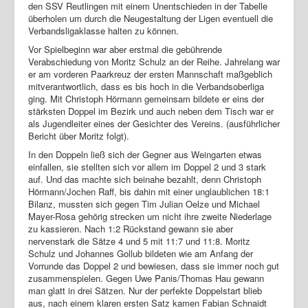
den SSV Reutlingen mit einem Unentschieden in der Tabelle
überholen um durch die Neugestaltung der Ligen eventuell die
Login
Verbandsligaklasse halten zu können.
Vor Spielbeginn war aber erstmal die gebührende
Verabschiedung von Moritz Schulz an der Reihe. Jahrelang war
er am vorderen Paarkreuz der ersten Mannschaft maßgeblich
mitverantwortlich, dass es bis hoch in die Verbandsoberliga
ging. Mit Christoph Hörmann gemeinsam bildete er eins der
stärksten Doppel im Bezirk und auch neben dem Tisch war er
als Jugendleiter eines der Gesichter des Vereins. (ausführlicher
Bericht über Moritz folgt).
In den Doppeln ließ sich der Gegner aus Weingarten etwas
einfallen, sie stellten sich vor allem im Doppel 2 und 3 stark
auf. Und das machte sich beinahe bezahlt, denn Christoph
Hörmann/Jochen Raff, bis dahin mit einer unglaublichen 18:1
Bilanz, mussten sich gegen Tim Julian Oelze und Michael
Mayer-Rosa gehörig strecken um nicht ihre zweite Niederlage
zu kassieren. Nach 1:2 Rückstand gewann sie aber
nervenstark die Sätze 4 und 5 mit 11:7 und 11:8. Moritz
Schulz und Johannes Gollub bildeten wie am Anfang der
Vorrunde das Doppel 2 und bewiesen, dass sie immer noch gut
zusammenspielen. Gegen Uwe Panis/Thomas Hau gewann
man glatt in drei Sätzen. Nur der perfekte Doppelstart blieb
aus, nach einem klaren ersten Satz kamen Fabian Schnaidt