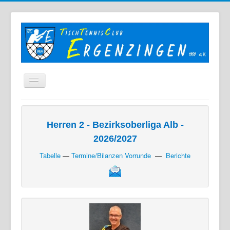
Home
Der TTC
Herren 2 - Bezirksoberliga Alb -
2026/2027
Mannschaften
Tabelle
—
Termine/Bilanzen Vorrunde
—
Berichte
Berichte
Bilder
Links
Sonstiges
Archiv