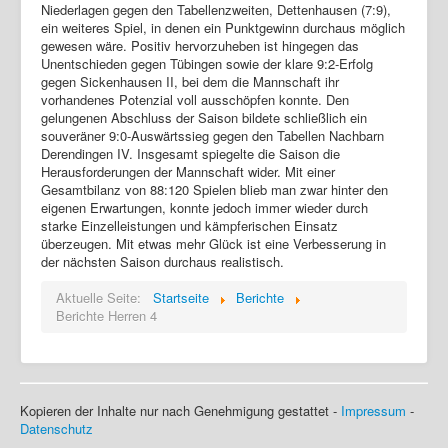
Niederlagen gegen den Tabellenzweiten, Dettenhausen (7:9),
ein weiteres Spiel, in denen ein Punktgewinn durchaus möglich
gewesen wäre. Positiv hervorzuheben ist hingegen das
Unentschieden gegen Tübingen sowie der klare 9:2-Erfolg
gegen Sickenhausen II, bei dem die Mannschaft ihr
vorhandenes Potenzial voll ausschöpfen konnte. Den
gelungenen Abschluss der Saison bildete schließlich ein
souveräner 9:0-Auswärtssieg gegen den Tabellen Nachbarn
Derendingen IV. Insgesamt spiegelte die Saison die
Herausforderungen der Mannschaft wider. Mit einer
Gesamtbilanz von 88:120 Spielen blieb man zwar hinter den
eigenen Erwartungen, konnte jedoch immer wieder durch
starke Einzelleistungen und kämpferischen Einsatz
überzeugen. Mit etwas mehr Glück ist eine Verbesserung in
der nächsten Saison durchaus realistisch.
Aktuelle Seite:
Startseite
Berichte
Berichte Herren 4
Kopieren der Inhalte nur nach Genehmigung gestattet -
Impressum
-
Datenschutz