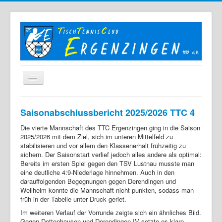
Home
Saisonabschlussbericht 2025/2026 TTC 4
Der TTC
Die vierte Mannschaft des TTC Ergenzingen ging in die Saison
Mannschaften
2025/2026 mit dem Ziel, sich im unteren Mittelfeld zu
stabilisieren und vor allem den Klassenerhalt frühzeitig zu
Berichte
sichern. Der Saisonstart verlief jedoch alles andere als optimal:
Bereits im ersten Spiel gegen den TSV Lustnau musste man
Bilder
eine deutliche 4:9-Niederlage hinnehmen. Auch in den
darauffolgenden Begegnungen gegen Derendingen und
Links
Weilheim konnte die Mannschaft nicht punkten, sodass man
früh in der Tabelle unter Druck geriet.
Sonstiges
Im weiteren Verlauf der Vorrunde zeigte sich ein ähnliches Bild.
Archiv
Gegen Dettenhausen und Derendingen IV setzte es klare