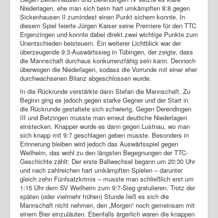
Niederlagen, ehe man sich beim hart umkämpften 8:8 gegen
Login
Sickenhausen II zumindest einen Punkt sichern konnte. In
diesem Spiel feierte Jürgen Kaiser seine Premiere für den TTC
Ergenzingen und konnte dabei direkt zwei wichtige Punkte zum
Unentschieden beisteuern. Ein weiterer Lichtblick war der
überzeugende 9:3-Auswärtssieg in Tübingen, der zeigte, dass
die Mannschaft durchaus konkurrenzfähig sein kann. Dennoch
überwogen die Niederlagen, sodass die Vorrunde mit einer eher
durchwachsenen Bilanz abgeschlossen wurde.
In die Rückrunde verstärkte dann Stefan die Mannschaft. Zu
Beginn ging es jedoch gegen starke Gegner und der Start in
die Rückrunde gestaltete sich schwierig. Gegen Derendingen
III und Betzingen musste man erneut deutliche Niederlagen
einstecken. Knapper wurde es dann gegen Lustnau, wo man
sich knapp mit 9:7 geschlagen geben musste. Besonders in
Erinnerung bleiben wird jedoch das Auswärtsspiel gegen
Weilheim, das wohl zu den längsten Begegnungen der TTC-
Geschichte zählt: Der erste Ballwechsel begann um 20:30 Uhr
und nach zahlreichen hart umkämpften Spielen – darunter
gleich zehn Fünfsatzkrimis – musste man schließlich erst um
1:15 Uhr dem SV Weilheim zum 9:7-Sieg gratulieren. Trotz der
späten (oder vielmehr frühen) Stunde ließ es sich die
Mannschaft nicht nehmen, den „Morgen“ noch gemeinsam mit
einem Bier einzuläuten. Ebenfalls ärgerlich waren die knappen