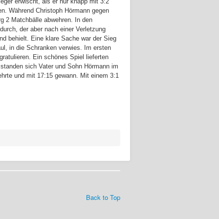
ger erwischt, als er nur knapp mit 3:2
erden. Während Christoph Hörmann gegen
g 2 Matchbälle abwehren. In den
durch, der aber nach einer Verletzung
d behielt. Eine klare Sache war der Sieg
ul, in die Schranken verwies. Im ersten
tulieren. Ein schönes Spiel lieferten
So standen sich Vater und Sohn Hörmann im
ehrte und mit 17:15 gewann. Mit einem 3:1
Back to Top