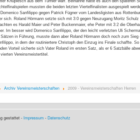
ter Knuplesch aus dem Turnier warf. Beinahne hätte es auch den späteren Sie
htelfinalspielen mussten die beiden letzten Viertelfinalisten ausgespielt w
Domenico Sanfilippo gegen Patrick Fügner vom Landesligisten aus Rottenbur
nter sich. Roland Hörmann setzte sich mit 3:0 gegen Neuzugang Moritz Schulz 
chten es Harald Maier und Peter Buckenmaier, ehe Peter mit 3:2 die Oberhan
. Im besser wird Domenico Sanfilippo, der den leicht verletzten Uli Scherma
1 Sätzen in Führung, musste dann aber Roland Hörmann doch noch zum Sieg gra
lippo, in dem der routiniertere Christoph den Einzug ins Finale schaffte. 
en Vorteil sicherte sich Vater Roland im ersten Satz, als er 6 Satzbälle abw
ierten Vereinsmeistertitel.
Archiv Vereinsmeisterschaften
2009 - Vereinsmeisterschaften Herren
g gestattet -
Impressum
-
Datenschutz