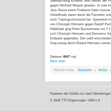
Überraschung schaffte Jens Reiser, der Pe
gegen Winfried Weipert gewann. In zwei Ac
Jens Reiser keine Probleme hatte musste 
Viertelfinals waren damit die Favoriten u
noch Trainingsrückstand hat. Spannend ma
von Christoph Hörmann gegen Rudolf Perner
Halbfinale ging Peter Buckenmaier mit 2:
sich Christoph Hörmann und Domenico Sanfi
Endspiel gegenüber. Den wohl entscheidend
Sieg errang damit Roland Hörmann seinen v
Gelesen
4647
mal
Nach oben
Aktuelle Seite:
Startseite
Archiv
Kopieren der Inhalte nur nach Genehmigun
© 2026 TTC Ergenzingen 1959 e.V.