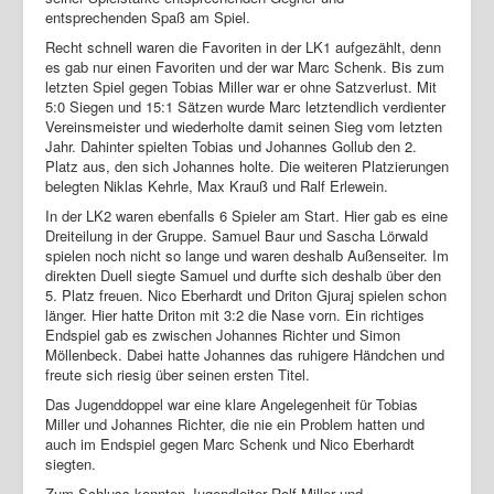
entsprechenden Spaß am Spiel.
Recht schnell waren die Favoriten in der LK1 aufgezählt, denn
es gab nur einen Favoriten und der war Marc Schenk. Bis zum
letzten Spiel gegen Tobias Miller war er ohne Satzverlust. Mit
5:0 Siegen und 15:1 Sätzen wurde Marc letztendlich verdienter
Vereinsmeister und wiederholte damit seinen Sieg vom letzten
Jahr. Dahinter spielten Tobias und Johannes Gollub den 2.
Platz aus, den sich Johannes holte. Die weiteren Platzierungen
belegten Niklas Kehrle, Max Krauß und Ralf Erlewein.
In der LK2 waren ebenfalls 6 Spieler am Start. Hier gab es eine
Dreiteilung in der Gruppe. Samuel Baur und Sascha Lörwald
spielen noch nicht so lange und waren deshalb Außenseiter. Im
direkten Duell siegte Samuel und durfte sich deshalb über den
5. Platz freuen. Nico Eberhardt und Driton Gjuraj spielen schon
länger. Hier hatte Driton mit 3:2 die Nase vorn. Ein richtiges
Endspiel gab es zwischen Johannes Richter und Simon
Möllenbeck. Dabei hatte Johannes das ruhigere Händchen und
freute sich riesig über seinen ersten Titel.
Das Jugenddoppel war eine klare Angelegenheit für Tobias
Miller und Johannes Richter, die nie ein Problem hatten und
auch im Endspiel gegen Marc Schenk und Nico Eberhardt
siegten.
Zum Schluss konnten Jugendleiter Rolf Miller und