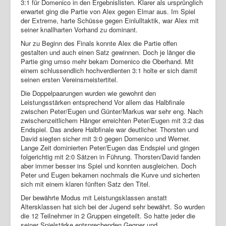
3:1 für Domenico in den Ergebnislisten. Klarer als ursprünglich
erwartet ging die Partie von Alex gegen Elmar aus. Im Spiel
der Extreme, harte Schüsse gegen Einlulltaktik, war Alex mit
seiner knallharten Vorhand zu dominant.
Nur zu Beginn des Finals konnte Alex die Partie offen
gestalten und auch einen Satz gewinnen. Doch je länger die
Partie ging umso mehr bekam Domenico die Oberhand. Mit
einem schlussendlich hochverdienten 3:1 holte er sich damit
seinen ersten Vereinsmeistertitel.
Die Doppelpaarungen wurden wie gewohnt den
Leistungsstärken entsprechend Vor allem das Halbfinale
zwischen Peter/Eugen und Günter/Markus war sehr eng. Nach
zwischenzeitlichem Hänger erreichten Peter/Eugen mit 3:2 das
Endspiel. Das andere Halbfinale war deutlicher. Thorsten und
David siegten sicher mit 3:0 gegen Domenico und Werner.
Lange Zeit dominierten Peter/Eugen das Endspiel und gingen
folgerichtig mit 2:0 Sätzen in Führung. Thorsten/David fanden
aber immer besser ins Spiel und konnten ausgleichen. Doch
Peter und Eugen bekamen nochmals die Kurve und sicherten
sich mit einem klaren fünften Satz den Titel.
Der bewährte Modus mit Leistungsklassen anstatt
Altersklassen hat sich bei der Jugend sehr bewährt. So wurden
die 12 Teilnehmer in 2 Gruppen eingeteilt. So hatte jeder die
seiner Spielstärke entsprechenden Gegner und