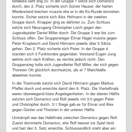
teilweise sehr eng zu. In der Gruppe 1 setze sich Domenico
durch, den 2. Platz sicherte sich Günter Hauser, der harten
Login
Wiederstand brechen musste ehe er in die Ko-Runde einziehen
konnte. Sicher setzte sich Alex Hofmann in der zweiten
Gruppe durch. Knapper ging es dahinter zu. Zum Schluss
setzte sich Neuzugang Christopher Lorch gegen den
Jugendspieler Daniel Miller durch. Die Gruppe 3 war bis zum
Schluss offen. Der Gruppensieger Elmar Hagel musste gegen
Peter Knuplesch und David Hörmann jeweils über 5 Sätze
gehen. Den 2. Platz sicherte sich Peter. In der Gruppe 4
standen sich 3 Funktionäre gegenüber. Vorstand Eugen Jung
wehrte sich nach Kräften, es reichte jedoch nicht. Den
Gruppensieg holte sich Jugendleiter Rolf Miller, der sich gegen
Thorsten Ott glücklich durchsetzte, als er 7 Matchbälle
abwehren konnte.
In der Trostrunde setzte sich David Hörmann gegen Markus
Pfeffer durch und erreichte damit den 9. Platz. Die Viertelfinals
waren überwiegend klare Angelegenheiten. In der oberen Hälfte
setzten sich Domenico und Rolf jeweils mit 3:0 gegen Peter
und Christopher durch. 3:1 Siege gab es für Elmar und Alex
gegen Günter und Thorsten in der unteren Hälfte.
Umkämpft war das Halbfinale zwischen Domenico gegen Rolf.
Zuerst dominierte Domenico, ehe Rolf besser ins Spiel fand
und fast den 5. Satz erreichte. Schlussendlich steht aber ein