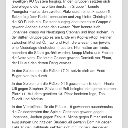
jeweiligen KO System losging. In den Gruppen setzten sich
überwiegend die Favoriten durch. In Gruppe 1 konnte
Youngster Fabius den zweiten Platz durch einen knappen 5-
Satzerfolg über Rudolf behaupten und zog hinter Christoph in
die KO Runde ein. Die sehr ausgeglichen besetzte Gruppe 2
gewann Jochen sicher, den zweiten Platz konnte sich
Johannes knapp vor Neuzugang Stephan und Ingo sichern. In
der dritten Gruppe gab es am Ende ein Kopf-an-Kopf Rennen
zwischen Michael Ö, Fabi und Rolf, die allesamt nur jeweils
eine Niederlage einstecken mussten. Hier hatten am Ende,
nachdem die Sätze gezählt wurden, knapp Micha und Fabian
die Nase vorn. Die letzte Gruppe gewann Dominik vor Elmar,
der Ulli auf den dritten Rang verwies.
In den Spielen um die Plätze 17-21 setzte sich am Ende
Eugen vor Jojo durch.
In den Spielen um die Plätze 9-16 gewann am Ende im Finale
Ulli gegen Stephan. Silvia und Rolf belegten den gemeinsamen
Platz 11. Auf dem geteilten 13. Platz landeten Ingo, Tobi,
Rudolf und Markus.
In den Viertelfinals für die Plätze 1-8 gewannen ausnahmslos
die Gruppenersten ihre Spiele: Christoph gewann gegen
Johannes, Jochen gegen Fabius, Micha gegen Elmar und im
ewig jungen und hitzigen Bruderduell gewann Dominik gegen
Fabi. In den Halbfinals setzten sich mit Jochen, der gegen