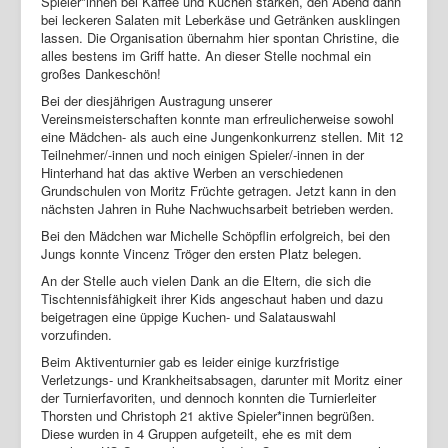
Spieler*innen bei Kaffee und Kuchen stärken, den Abend dann
bei leckeren Salaten mit Leberkäse und Getränken ausklingen
Login
lassen. Die Organisation übernahm hier spontan Christine, die
alles bestens im Griff hatte. An dieser Stelle nochmal ein
großes Dankeschön!
Bei der diesjährigen Austragung unserer
Vereinsmeisterschaften konnte man erfreulicherweise sowohl
eine Mädchen- als auch eine Jungenkonkurrenz stellen. Mit 12
Teilnehmer/-innen und noch einigen Spieler/-innen in der
Hinterhand hat das aktive Werben an verschiedenen
Grundschulen von Moritz Früchte getragen. Jetzt kann in den
nächsten Jahren in Ruhe Nachwuchsarbeit betrieben werden.
Bei den Mädchen war Michelle Schöpflin erfolgreich, bei den
Jungs konnte Vincenz Tröger den ersten Platz belegen.
An der Stelle auch vielen Dank an die Eltern, die sich die
Tischtennisfähigkeit ihrer Kids angeschaut haben und dazu
beigetragen eine üppige Kuchen- und Salatauswahl
vorzufinden.
Beim Aktiventurnier gab es leider einige kurzfristige
Verletzungs- und Krankheitsabsagen, darunter mit Moritz einer
der Turnierfavoriten, und dennoch konnten die Turnierleiter
Thorsten und Christoph 21 aktive Spieler*innen begrüßen.
Diese wurden in 4 Gruppen aufgeteilt, ehe es mit dem