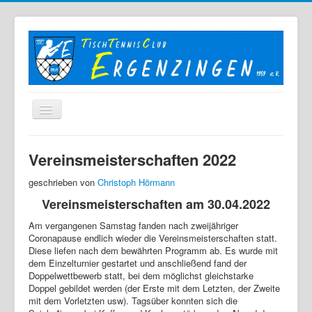
Home
Vereinsmeisterschaften 2022
Der TTC
geschrieben von
Christoph Hörmann
Mannschaften
Vereinsmeisterschaften am 30.04.2022
Berichte
Am vergangenen Samstag fanden nach zweijähriger
Coronapause endlich wieder die Vereinsmeisterschaften statt.
Bilder
Diese liefen nach dem bewährten Programm ab. Es wurde mit
Links
dem Einzelturnier gestartet und anschließend fand der
Doppelwettbewerb statt, bei dem möglichst gleichstarke
Sonstiges
Doppel gebildet werden (der Erste mit dem Letzten, der Zweite
mit dem Vorletzten usw). Tagsüber konnten sich die
Archiv