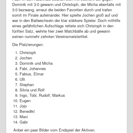
Dominik mit 3:0 gewann und Christoph, der Micha ebenfalls mit
3:0 bezwang, erneut die beiden Favoriten durch und trafen
somit im Finale aufeinander. Hier spielte Jochen groß auf und
war in den Ballwechseln der klar stärkere Spieler. Doch mithilfe
eines gefährlichen Aufschlags rettete sich Christoph in den
fünften Satz, wehrte hier zwei Matchbälle ab und gewann
seinen nunmehr zehnten Vereinsmeistertitel.
Die Platzierungen:
Christoph
Jochen
Dominik und Micha
Fabi, Johannes
Fabius, Elmar
Ulli
Stephan
Silvia und Rolf
Ingo, Tobi, Rudolf, Markus
Eugen
Jojo
Benedikt
Maxi
Gabi
Anbei ein paar Bilder vom Endspiel der Aktiven.